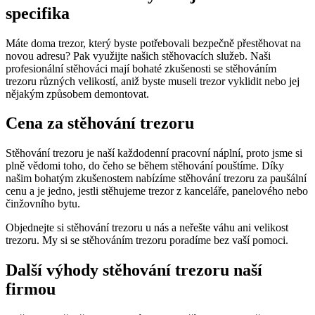
specifika
Máte doma trezor, který byste potřebovali bezpečně přestěhovat na
novou adresu? Pak využijte našich stěhovacích služeb. Naši
profesionální stěhováci mají bohaté zkušenosti se stěhováním
trezoru různých velikostí, aniž byste museli trezor vyklidit nebo jej
nějakým způsobem demontovat.
Cena za stěhování trezoru
Stěhování trezoru je naší každodenní pracovní náplní, proto jsme si
plně vědomi toho, do čeho se během stěhování pouštíme. Díky
našim bohatým zkušenostem nabízíme stěhování trezoru za paušální
cenu a je jedno, jestli stěhujeme trezor z kanceláře, panelového nebo
činžovního bytu.
Objednejte si stěhování trezoru u nás a neřešte váhu ani velikost
trezoru. My si se stěhováním trezoru poradíme bez vaší pomoci.
Další výhody stěhování trezoru naší
firmou