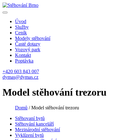
Úvod
Služby
Ceník
Modely stěhování
Časté dotazy
Vozový park
Kontakt
Poptávka
+420 603 843 007
dymas@dymas.cz
Model stěhování trezoru
Domů
/
Model stěhování trezoru
Stěhovaní bytů
Stěhování kanceláří
Mezinárodní stěhování
Vyklízení bytů