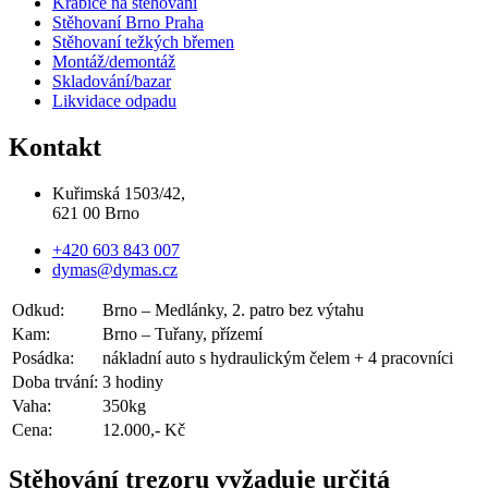
Krabice na stěhování
Stěhovaní Brno Praha
Stěhovaní težkých břemen
Montáž/demontáž
Skladování/bazar
Likvidace odpadu
Kontakt
Kuřimská 1503/42,
621 00 Brno
+420 603 843 007
dymas@dymas.cz
Odkud:
Brno – Medlánky, 2. patro bez výtahu
Kam:
Brno – Tuřany, přízemí
Posádka:
nákladní auto s hydraulickým čelem + 4 pracovníci
Doba trvání:
3 hodiny
Vaha:
350kg
Cena:
12.000,- Kč
Stěhování trezoru vyžaduje určitá