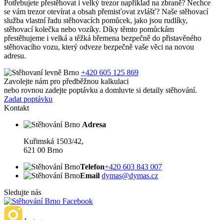
Potřebujete přestěhovat i velký trezor například na zbraně? Nechce
se vám trezor otevírat a obsah přemisťovat zvlášť? Naše stěhovací
služba vlastní řadu stěhovacích pomůcek, jako jsou rudlíky,
stěhovací kolečka nebo vozíky. Díky těmto pomůckám
přestěhujeme i velká a těžká břemena bezpečně do přistavěného
stěhovacího vozu, který odveze bezpečně vaše věci na novou
adresu.
+420 605 125 869
Zavolejte nám pro předběžnou kalkulaci
nebo rovnou zadejte poptávku a domluvte si detaily stěhování.
Zadat poptávku
Kontakt
Adresa
Kuřimská 1503/42,
621 00 Brno
Telefon
+420 603 843 007
Email
dymas@dymas.cz
Sledujte nás
Facebook