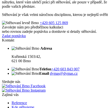
nábytku, které vám ulehčí práci při stěhování, ale pouze v případě, 
podle vašich představ.
Stěhování je však velmi náročnou disciplinou, kterou je nejlepší svěř
+420 605 125 869
Zavolejte nám pro předběžnou kalkulaci
nebo rovnou zadejte poptávku a domluvte si detaily stěhování.
Zadat poptávku
Kontakt
Adresa
Kuřimská 1503/42,
621 00 Brno
Telefon
+420 603 843 007
Email
dymas@dymas.cz
Sledujte nás
Facebook
Instagram
Zajímá vás
Reference
Kde stěhujeme