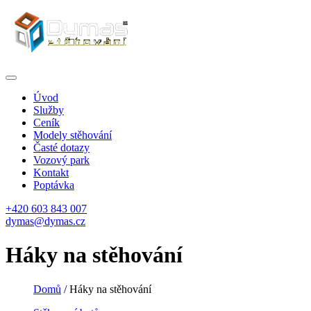
Úvod
Služby
Ceník
Modely stěhování
Časté dotazy
Vozový park
Kontakt
Poptávka
+420 603 843 007
dymas@dymas.cz
Háky na stěhování
Domů
/
Háky na stěhování