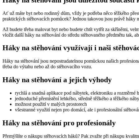
Ať už máte byt nebo rodinný dům, vždy je potřeba něco těžkého přest
praktických stěhovacích pomůcek? Jednou takovou jsou právě háky na 
Až budete třeba malovat byt nebo budete chtít vytřít za skříněmi, v
vložit další háky na stěhování do středu stěhovaného předmětu tak,
Háky na stěhování využívají i naši stěhová
Háky na stěhování jsou nepostradatelnou pomůckou našich profesioná
třeba do výtahu nebo až do stěhovacího vozu.
Háky na stěhování a jejich výhody
rychlá a snadná aplikace pod nábytek, elektroniku a rozměrné b
jednoduché přemístění lehkého, středně těžkého a těžkého náb
možnost použití v malých prostorech
všestranné využití nejen pro domácí, ale i profesionální stěhová
Háky na stěhování pro profesionály
Přemýšlíte o nákupu stěhovacích háků? Pak zvažte při nákupu kvalitn