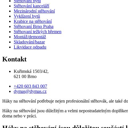
Stěhovaní bytů
Stěhování kanceláří
Mezinárodní stěhování
Vyklízení bytů
Krabice na stěhování
Stěhovaní Brno Praha
Stěhovaní težkých břemen
Montáž/demontáž
Skladování/bazar
Likvidace odpadu
Kontakt
Kuřimská 1503/42,
621 00 Brno
+420 603 843 007
dymas@dymas.cz
Háky na stěhování potřebuje nejen profesionální stěhovák, ale také d
Háky na stěhování jsou důležitým a velmi nepostradatelným doplňkem 
doma nebo v práci.
Háky na stěhování jsou důležitou součástí 