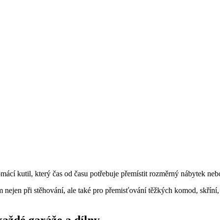
omácí kutil, který čas od času potřebuje přemístit rozměrný nábytek ne
nejen při stěhování, ale také pro přemisťování těžkých komod, skříní,
každé garáže a dílny