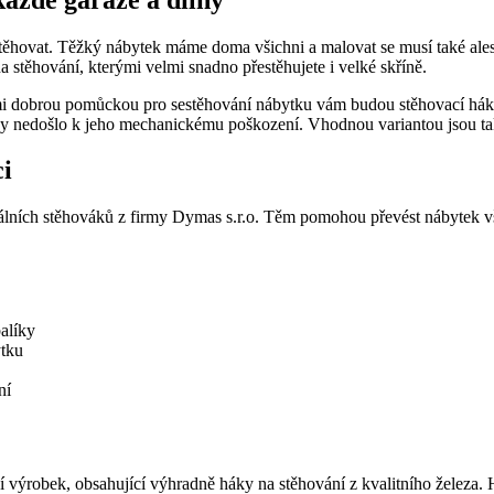
ěhovat. Těžký nábytek máme doma všichni a malovat se musí také alesp
stěhování, kterými velmi snadno přestěhujete i velké skříně.
elmi dobrou pomůckou pro sestěhování nábytku vám budou stěhovací háky
 aby nedošlo k jeho mechanickému poškození. Vhodnou variantou jsou ta
ci
lních stěhováků z firmy Dymas s.r.o. Těm pomohou převést nábytek vš
alíky
ytku
ní
í výrobek, obsahující výhradně háky na stěhování z kvalitního železa