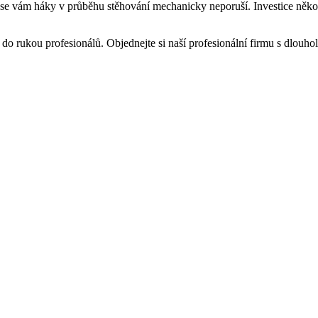
že se vám háky v průběhu stěhování mechanicky neporuší. Investice něko
it do rukou profesionálů. Objednejte si naší profesionální firmu s dlou