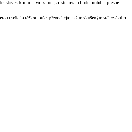
lik stovek korun navíc zaručí, že stěhování bude probíhat přesně
holetou tradicí a těžkou práci přenechejte našim zkušeným stěhovákům.