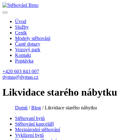
Úvod
Služby
Ceník
Modely stěhování
Časté dotazy
Vozový park
Kontakt
Poptávka
+420 603 843 007
dymas@dymas.cz
Likvidace starého nábytku
Domů
/
Blog
/
Likvidace starého nábytku
Stěhovaní bytů
Stěhování kanceláří
Mezinárodní stěhování
Vyklízení bytů