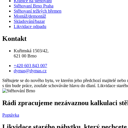
Krabice na stěhování
Stěhovaní Brno Praha
Stěhovaní težkých břemen
Montáž/demontáž
Skladování/bazar
Likvidace odpadu
Kontakt
Kuřimská 1503/42,
621 00 Brno
+420 603 843 007
dymas@dymas.cz
Stěhujete se do nového bytu, ve kterém jeho předchozí majitelé nebo
s tím bude práce, zoufale schováváte hlavu do dlaní. Likvidace staré
Rádi zpracujeme nezávaznou kalkulaci stěh
Poptávka
Likvidace starého nábytku, který nechcete