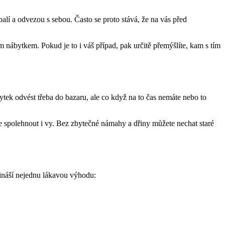
balí a odvezou s sebou. Často se proto stává, že na vás před
nábytkem. Pokud je to i váš případ, pak určitě přemýšlíte, kam s tím
ytek odvést třeba do bazaru, ale co když na to čas nemáte nebo to
e spolehnout i vy. Bez zbytečné námahy a dřiny můžete nechat staré
přináší nejednu lákavou výhodu: