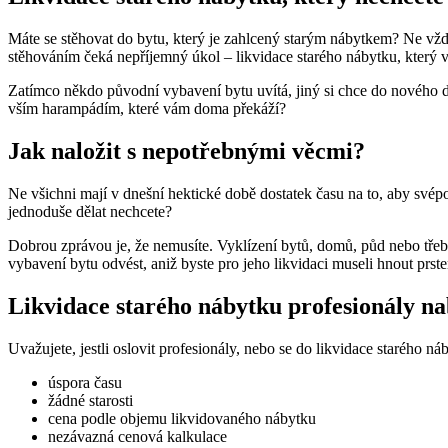
Máte se stěhovat do bytu, který je zahlcený starým nábytkem? Ne vždy 
stěhováním čeká nepříjemný úkol – likvidace starého nábytku, který 
Zatímco někdo původní vybavení bytu uvítá, jiný si chce do nového d
vším harampádím, které vám doma překáží?
Jak naložit s nepotřebnými věcmi?
Ne všichni mají v dnešní hektické době dostatek času na to, aby svépo
jednoduše dělat nechcete?
Dobrou zprávou je, že nemusíte. Vyklízení bytů, domů, půd nebo třeb
vybavení bytu odvést, aniž byste pro jeho likvidaci museli hnout prst
Likvidace starého nábytku profesionály n
Uvažujete, jestli oslovit profesionály, nebo se do likvidace starého n
úspora času
žádné starosti
cena podle objemu likvidovaného nábytku
nezávazná cenová kalkulace