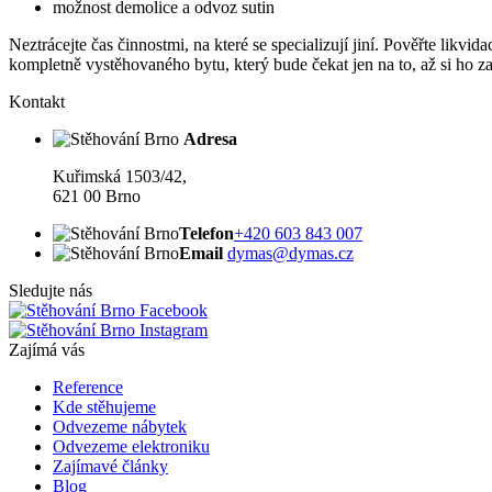
možnost demolice a odvoz sutin
Neztrácejte čas činnostmi, na které se specializují jiní. Pověřte likvida
kompletně vystěhovaného bytu, který bude čekat jen na to, až si ho za
Kontakt
Adresa
Kuřimská 1503/42,
621 00 Brno
Telefon
+420 603 843 007
Email
dymas@dymas.cz
Sledujte nás
Facebook
Instagram
Zajímá vás
Reference
Kde stěhujeme
Odvezeme nábytek
Odvezeme elektroniku
Zajímavé články
Blog