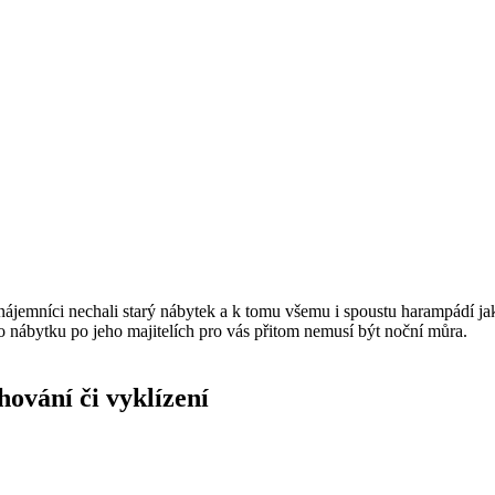
 nájemníci nechali starý nábytek a k tomu všemu i spoustu harampádí j
ho nábytku po jeho majitelích pro vás přitom nemusí být noční můra.
ování či vyklízení