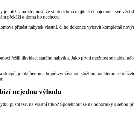
je totiž samozřejmost, že si předchozí majitelé či nájemníci své věci s
vám překáží a doma ho nechcete.
omova přinést nábytek vlastní, či ho dokonce vybavit kompletně novým 
mocí řešili likvidaci starého nábytku. Jako první možnost se nabízí náb
a sklepů, je oblíbenou a hojně využívanou službou, na kterou se můžet
em.
abízí nejednu výhodu
ábytku pustit tzv. na vlastní triko? Spolehnout se na odborníky s sebou 